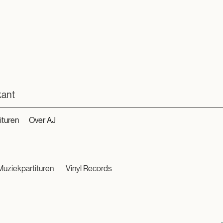
kant
ituren
Over AJ
Muziekpartituren
Vinyl Records