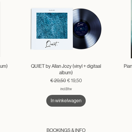
bum)
QUIET by Allan Jozy (vinyl + digitaal
Pia
album)
Normale prijs
Verkoopprijs
€ 29,50
€ 19,50
incl.Btw
In winkelwagen
BOOKINGS & INFO