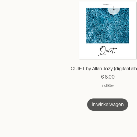
QUIET by Allan Jozy (digitaal al
Prijs
€ 8,00
incl.Btw
In winkelwagen