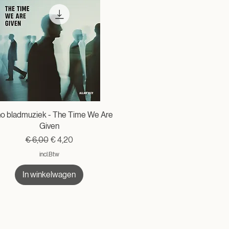
no bladmuziek - The Time We Are
Given
Normale prijs
Verkoopprijs
€ 6,00
€ 4,20
incl.Btw
In winkelwagen