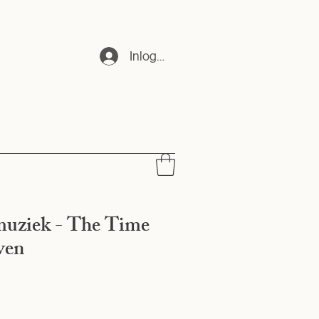
Inloggen
muziek - The Time
ven
erkoopprijs