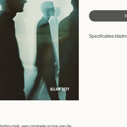
I
Specificaties bladm
Formaat:
PDF (digitale do
3 pagina's
Instrumentatie:
Solo Piano
Moeilijkheidsgraad:
Gemiddeld
ladmuziek, een originele score van de