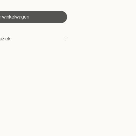
n winkelwagen
uziek
wnload)