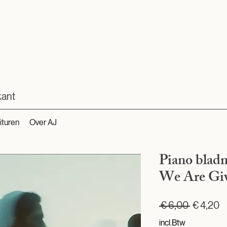
kant
ituren
Over AJ
Piano blad
We Are Gi
Normale
V
 € 6,00 
€ 4,20
prijs
incl.Btw