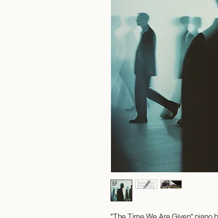
"The Time We Are Given" piano b