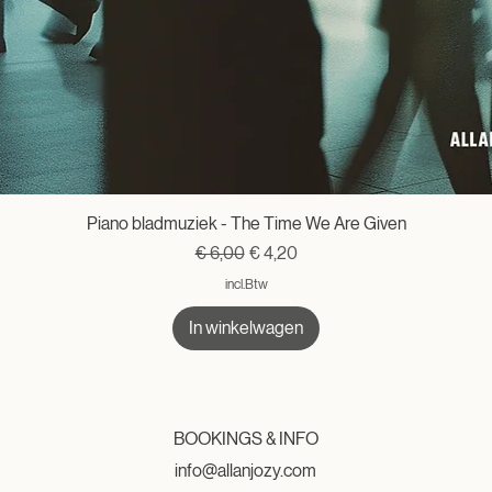
Piano bladmuziek - The Time We Are Given
Normale prijs
Verkoopprijs
€ 6,00
€ 4,20
incl.Btw
In winkelwagen
BOOKINGS & INFO
info@allanjozy.com