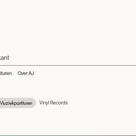
kant
ituren
Over AJ
Muziekpartituren
Vinyl Records