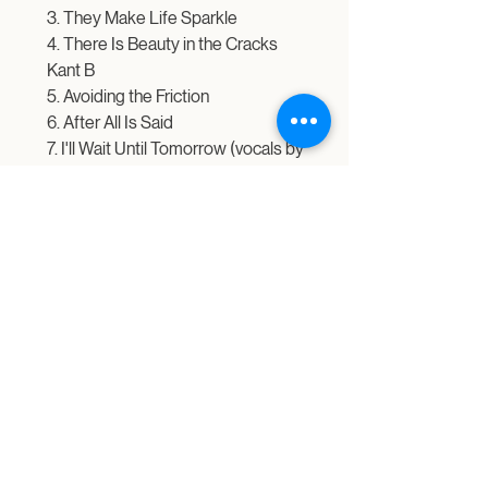
3. They Make Life Sparkle
4. There Is Beauty in the Cracks
Kant B
5. Avoiding the Friction
6. After All Is Said
7. I'll Wait Until Tomorrow (vocals by
Ellen Soens)
Limited Edition Vinyl + Digitaal
Album
12" LP's black vinyl 140
Shipping
gram edition with standard
sleeve
Free shipping in Belgium
Limited edition of 200
Includes high-quality download
in 24-bit/48kHz
BOOKINGS & INFO
info@allanjozy.com