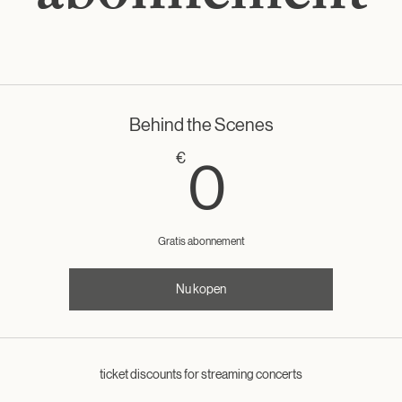
Behind the Scenes
0€
€
0
Gratis abonnement
Nu kopen
ticket discounts for streaming concerts