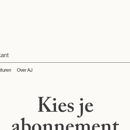
kant
ituren
Over AJ
Kies je
abonnement