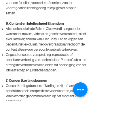
voor om functies, voordelen of content zonder
voorafgaande kennisgeving te wijzigen of stop te
zetten.
6. Content en Intellectueel Eigendom
Alle content die in de Patron Club wordt aangeboden,
waaronder muziek, video's en geschreven content, is het
exclusieve eigendom van Allan Jozy. Leden krijgen een
beperkt, niet-exclusief, niet-overdraagbaar recht om de
content alleen voor persoonlijk gebruik te bekijken.
Ongeautoriseerde verspreiding, reproductie of
openbare vertoning van content uit de Patron Club is ten
strengste verboden en kan leiden tot beëindiging van het
lidmaatschap en juridische stappen.
7. Concertkortingsbonnen
Concertkortingsbonnen of kortingen zijn afhankelijk van
beschikbaarheid en specifieke voorwaarden, die aan de
leden worden gecommuniceerd op het moment van de
aanbieding.
Kortingsbonnen kunnen niet worden gecombineerd met
andere aanbiedingen of promoties, tenzij anders
vermeld.
8. Wijzigingen in de Voorwaarden