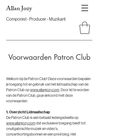
Allan Jozy
Componist - Producer - Muzikant
Voorwaarden Patron Club
Welkom bij de Patron Club! Deze voorwaarden bepalen
je toegang tot en gebruik van het lidmaatschap van de
Patron Club op
www.allanjozy.com
. Door lid te worden
van de Patron Club, ga je akkoord met deze
voorwaarden.
1. Overzicht Lidmaatschap
De Patron Club is een betaald ledengedeelte op
www.allanjozy.com
dat exclusieve toegang biedt tot
onuitgebrachte muziek en video's,
concertkortingsbonnen en een privé blog. Het