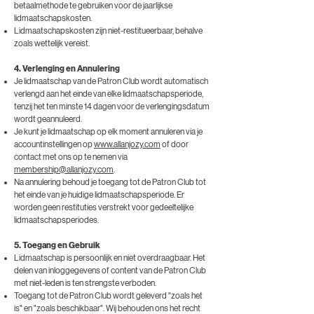
betaalmethode te gebruiken voor de jaarlijkse
lidmaatschapskosten.
Lidmaatschapskosten zijn niet-restitueerbaar, behalve
zoals wettelijk vereist.
4. Verlenging en Annulering
Je lidmaatschap van de Patron Club wordt automatisch
verlengd aan het einde van elke lidmaatschapsperiode,
tenzij het ten minste 14 dagen voor de verlengingsdatum
wordt geannuleerd.
Je kunt je lidmaatschap op elk moment annuleren via je
accountinstellingen op
www.allanjozy.com
of door
contact met ons op te nemen via
membership@allanjozy.com
.
Na annulering behoud je toegang tot de Patron Club tot
het einde van je huidige lidmaatschapsperiode. Er
worden geen restituties verstrekt voor gedeeltelijke
lidmaatschapsperiodes.
5. Toegang en Gebruik
Lidmaatschap is persoonlijk en niet overdraagbaar. Het
delen van inloggegevens of content van de Patron Club
met niet-leden is ten strengste verboden.
Toegang tot de Patron Club wordt geleverd "zoals het
is" en "zoals beschikbaar". Wij behouden ons het recht