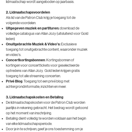
lidmaatschap wordt aangeboden op jaarbasis.
2. Lidmaatschapsvoordelen
Als lid van de Patron Club krijg je toegang tot de
volgende voordelen:
Uitgegeven muziek en partituren:
download de
volledige catalogus van Allan Jozy (uitsluitend voor Gold
leden)
Onuitgebrachte Muziek & Video's:
Exclusieve
toegang tot onuitgebrachte content, waaronder muziek
en video's.
Concertkortingsbonnen
: Kortingsbonnen of
kortingen voor concerttickets voor geselecteerde
optredens van Allan Jozy. Gold leden krijgen gratis
toegang tot alle streaming concerten.
Privé Blog
: Toegang tot een privé blog met
achtergrondinformatie, inzichten en meer.
3. Lidmaatschapskosten en Betaling
De lidmaatschapskosten voor de Patron Club worden
jaarlijks in rekening gebracht. Het bedrag wordt getoond
op het moment van inschrijving.
Betaling dient volledig te worden voldaan aan het begin
van elke lidmaatschapsperiode.
Door je in te schrijven, geef je ons toestemming om je