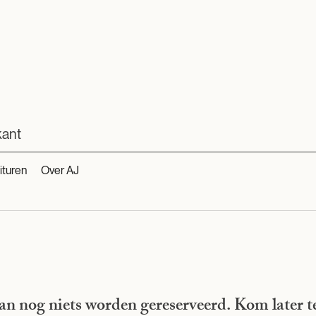
kant
ituren
Over AJ
an nog niets worden gereserveerd. Kom later t